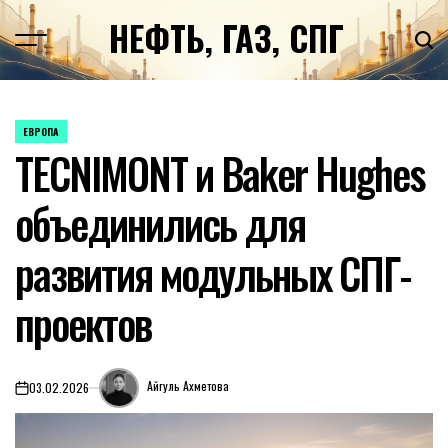
Перейти
НЕФТЬ, ГАЗ, СПГ
к
содержимому
ЕВРОПА
ОПУБЛИКОВАНО
TECNIMONT и Baker Hughes
В
объединились для
развития модульных СПГ-
проектов
Айгуль Ахметова
03.02.2026
on