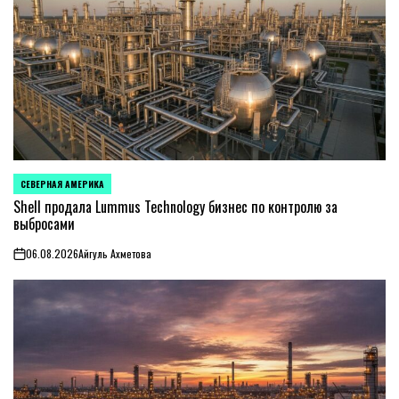
СЕВЕРНАЯ АМЕРИКА
ОПУБЛИКОВАНО
В
Shell продала Lummus Technology бизнес по контролю за
выбросами
06.08.2026
Айгуль Ахметова
on