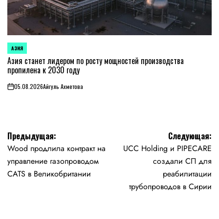
АЗИЯ
ОПУБЛИКОВАНО
В
Азия станет лидером по росту мощностей производства
пропилена к 2030 году
05.08.2026
Айгуль Ахметова
on
Навигация
Предыдущая:
Следующая:
Wood продлила контракт на
UCC Holding и PIPECARE
по
управление газопроводом
создали СП для
записям
CATS в Великобритании
реабилитации
трубопроводов в Сирии