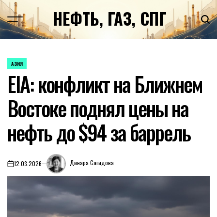
Перейти
НЕФТЬ, ГАЗ, СПГ
к
содержимому
АЗИЯ
ОПУБЛИКОВАНО
EIA: конфликт на Ближнем
В
Востоке поднял цены на
нефть до $94 за баррель
Динара Сагидова
12.03.2026
on