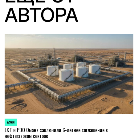
АВТОРА
АЗИЯ
ОПУБЛИКОВАНО
В
L&T и PDO Омана заключили 6-летнее соглашение в
нефтегазовом секторе