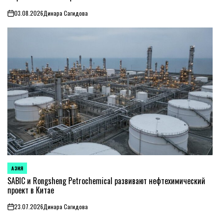
03.08.2026
Динара Сагидова
on
АЗИЯ
ОПУБЛИКОВАНО
В
SABIC и Rongsheng Petrochemical развивают нефтехимический
проект в Китае
23.07.2026
Динара Сагидова
on