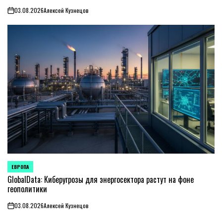
03.08.2026
Алексей Кузнецов
on
ЕВРОПА
ОПУБЛИКОВАНО
В
GlobalData: Киберугрозы для энергосектора растут на фоне
геополитики
03.08.2026
Алексей Кузнецов
on