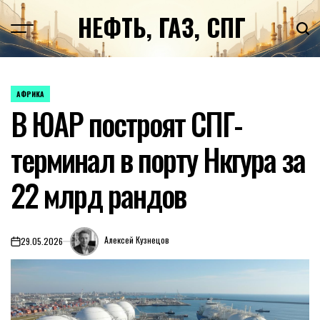
Перейти
НЕФТЬ, ГАЗ, СПГ
к
содержимому
АФРИКА
ОПУБЛИКОВАНО
В ЮАР построят СПГ-
В
терминал в порту Нкгура за
22 млрд рандов
Алексей Кузнецов
29.05.2026
on