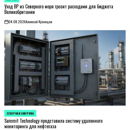
ОПУБЛИКОВАНО
В
Уход BP из Северного моря грозит расходами для бюджета
Великобритании
04.08.2026
Алексей Кузнецов
on
СЕВЕРНАЯ АМЕРИКА
ОПУБЛИКОВАНО
В
Summit Technology представила систему удаленного
мониторинга для нефтегаза