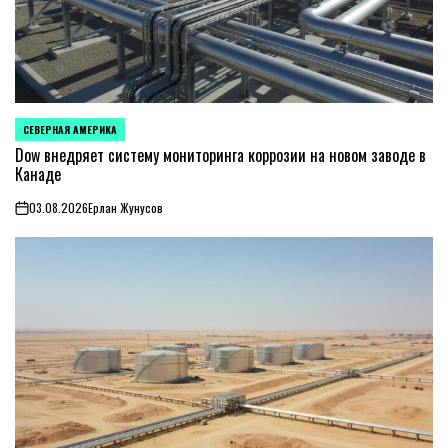
СЕВЕРНАЯ АМЕРИКА
ОПУБЛИКОВАНО
В
Dow внедряет систему мониторинга коррозии на новом заводе в
Канаде
03.08.2026
Ерлан Жунусов
on