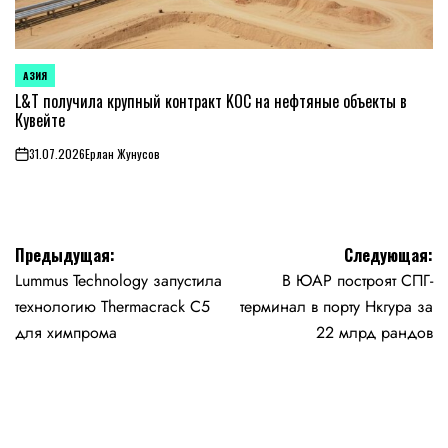
АЗИЯ
ОПУБЛИКОВАНО
В
L&T получила крупный контракт KOC на нефтяные объекты в
Кувейте
31.07.2026
Ерлан Жунусов
on
Навигация
Предыдущая:
Следующая:
Lummus Technology запустила
В ЮАР построят СПГ-
по
технологию Thermacrack C5
терминал в порту Нкгура за
записям
для химпрома
22 млрд рандов