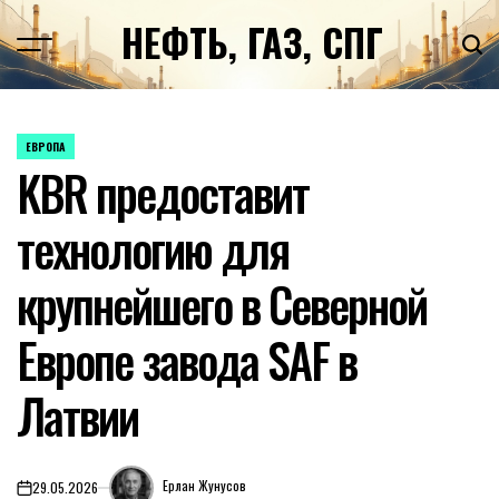
Перейти
НЕФТЬ, ГАЗ, СПГ
к
содержимому
ЕВРОПА
ОПУБЛИКОВАНО
KBR предоставит
В
технологию для
крупнейшего в Северной
Европе завода SAF в
Латвии
Ерлан Жунусов
29.05.2026
on