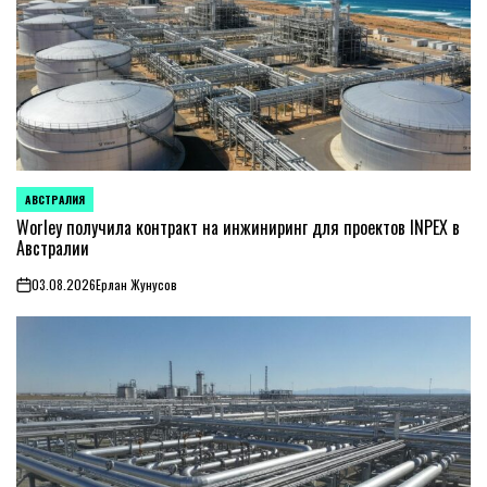
АВСТРАЛИЯ
ОПУБЛИКОВАНО
В
Worley получила контракт на инжиниринг для проектов INPEX в
Австралии
03.08.2026
Ерлан Жунусов
on