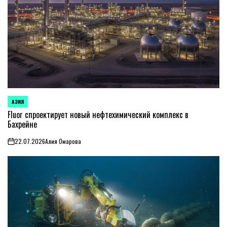
АЗИЯ
ОПУБЛИКОВАНО
В
Fluor спроектирует новый нефтехимический комплекс в
Бахрейне
22.07.2026
Алия Омарова
on