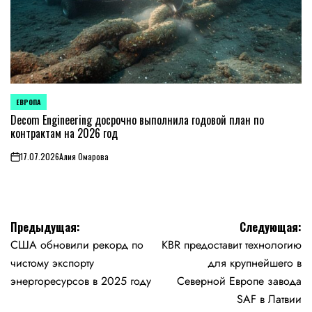
ЕВРОПА
ОПУБЛИКОВАНО
В
Decom Engineering досрочно выполнила годовой план по
контрактам на 2026 год
17.07.2026
Алия Омарова
on
Навигация
Предыдущая:
Следующая:
США обновили рекорд по
KBR предоставит технологию
по
чистому экспорту
для крупнейшего в
записям
энергоресурсов в 2025 году
Северной Европе завода
SAF в Латвии