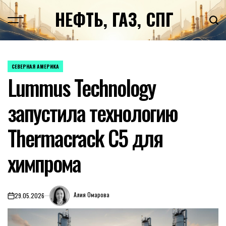
Перейти
НЕФТЬ, ГАЗ, СПГ
к
содержимому
СЕВЕРНАЯ АМЕРИКА
ОПУБЛИКОВАНО
Lummus Technology
В
запустила технологию
Thermacrack C5 для
химпрома
Алия Омарова
29.05.2026
on