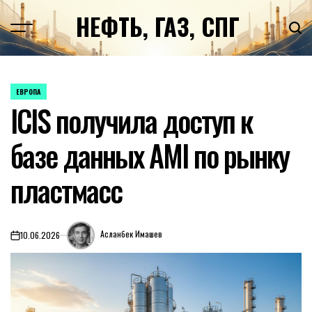
Перейти
НЕФТЬ, ГАЗ, СПГ
к
содержимому
ЕВРОПА
ОПУБЛИКОВАНО
ICIS получила доступ к
В
базе данных AMI по рынку
пластмасс
Асланбек Имашев
10.06.2026
on