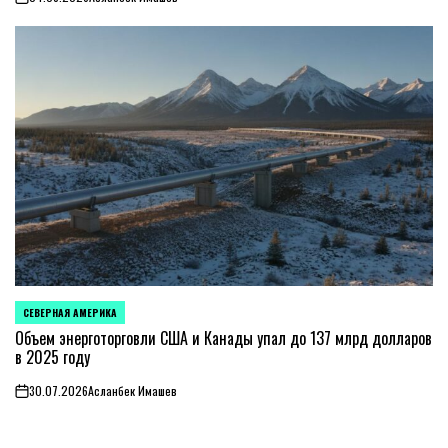
on
СЕВЕРНАЯ АМЕРИКА
ОПУБЛИКОВАНО
В
Объем энерготорговли США и Канады упал до 137 млрд долларов
в 2025 году
30.07.2026
Асланбек Имашев
on