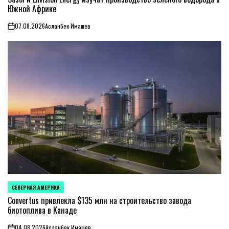
Южной Африке
07.08.2026
Асланбек Имашев
on
СЕВЕРНАЯ АМЕРИКА
ОПУБЛИКОВАНО
В
Convertus привлекла $135 млн на строительство завода
биотоплива в Канаде
04.08.2026
Асланбек Имашев