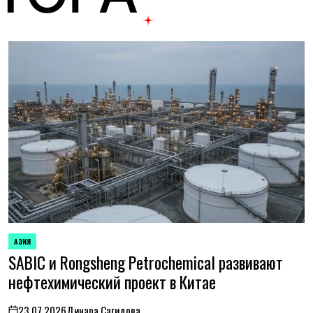
АЗИЯ
ОПУБЛИКОВАНО
SABIC и Rongsheng Petrochemical развивают
В
нефтехимический проект в Китае
23.07.2026
Динара Сагидова