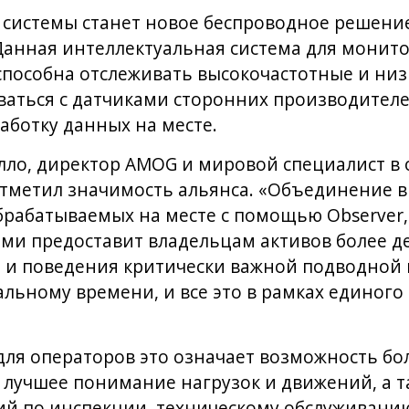
системы станет новое беспроводное решение
Данная интеллектуальная система для монит
способна отслеживать высокочастотные и ни
ваться с датчиками сторонних производител
ботку данных на месте.
лло, директор AMOG и мировой специалист в
отметил значимость альянса. «Объединение 
брабатываемых на месте с помощью Observer,
и предоставит владельцам активов более д
 и поведения критически важной подводной 
альному времени, и все это в рамках единого
для операторов это означает возможность бо
лучшее понимание нагрузок и движений, а т
й по инспекции, техническому обслуживани