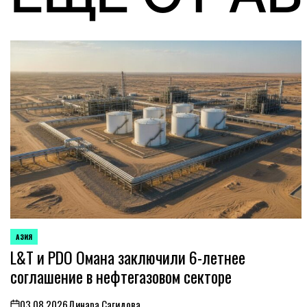
АЗИЯ
ОПУБЛИКОВАНО
L&T и PDO Омана заключили 6-летнее
В
соглашение в нефтегазовом секторе
03.08.2026
Динара Сагидова