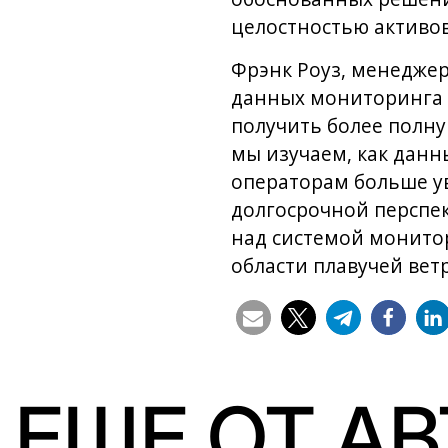
целостностью активов
Фрэнк Роуз, менеджер
данных мониторинга 
получить более полну
мы изучаем, как данн
операторам больше ув
долгосрочной перспек
над системой монитор
области плавучей вет
ЕЩЕ ОТ А