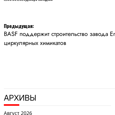
on
Навигация
Предыдущая:
BASF поддержит строительство завода En
по
циркулярных химикатов
записям
АРХИВЫ
Август 2026