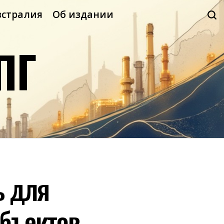
встралия
Об издании
ПГ
ь для
бъектов