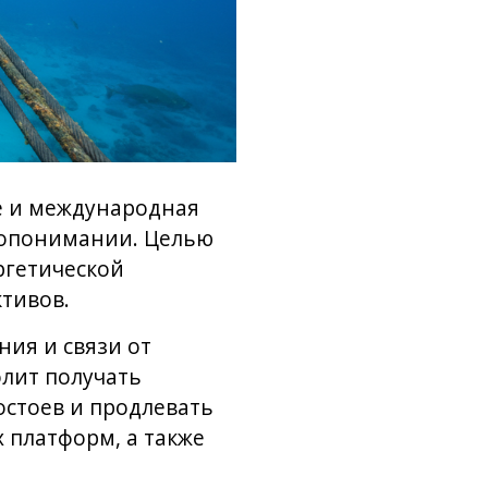
e и международная
опонимании. Целью
ргетической
тивов.
ия и связи от
олит получать
стоев и продлевать
 платформ, а также