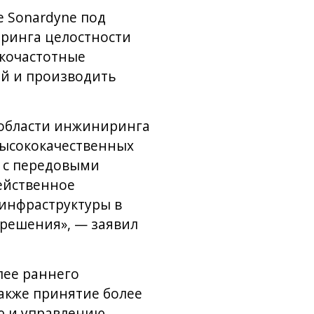
 Sonardyne под
оринга целостности
зкочастотные
ей и производить
 области инжиниринга
высококачественных
 с передовыми
ейственное
инфраструктуры в
 решения», — заявил
лее раннего
акже принятие более
ю и управлению