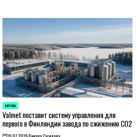
ЕВРОПА
ОПУБЛИКОВАНО
Valmet поставит систему управления для
В
первого в Финляндии завода по сжижению CO2
20.07.2026
Динара Сагидова