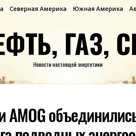
а
Северная Америка
Южная Америка
А
ЕФТЬ, ГАЗ, С
Новости настоящей энергетики
 и AMOG объединилис
га подводных энергоо