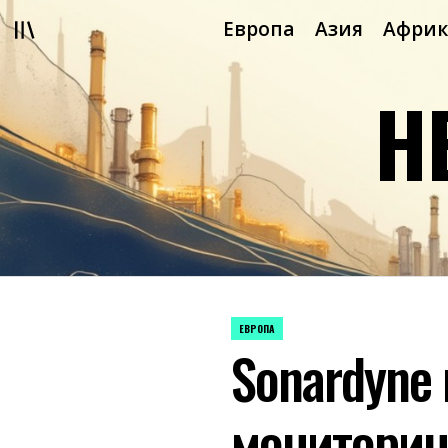
Перейти
Европа
Азия
Африк
к
содержимому
Н
ЕВРОПА
ОПУБЛИКОВАНО
Sonardyne
В
мониторин