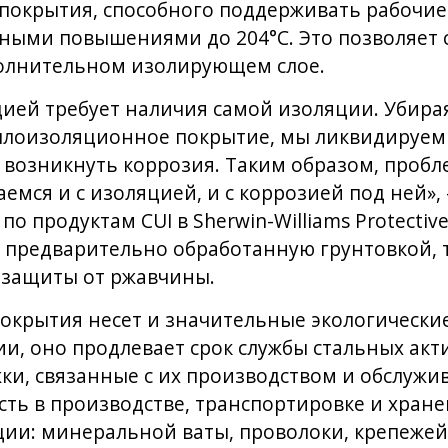
покрытия, способного поддерживать рабочие
нными повышениями до 204°C. Это позволяет 
олнительном изолирующем слое.
ией требует наличия самой изоляции. Убирая
еплоизоляционное покрытие, мы ликвидируем 
 возникнуть коррозия. Таким образом, пробл
мся и с изоляцией, и с коррозией под ней», 
о продуктам CUI в Sherwin-Williams Protectiv
, предварительно обработанную грунтовкой, та
я защиты от ржавчины.
окрытия несет и значительные экологически
ии, оно продлевает срок службы стальных ак
ки, связанные с их производством и обслужи
ть в производстве, транспортировке и хран
ии: минеральной ваты, проволоки, крепежей