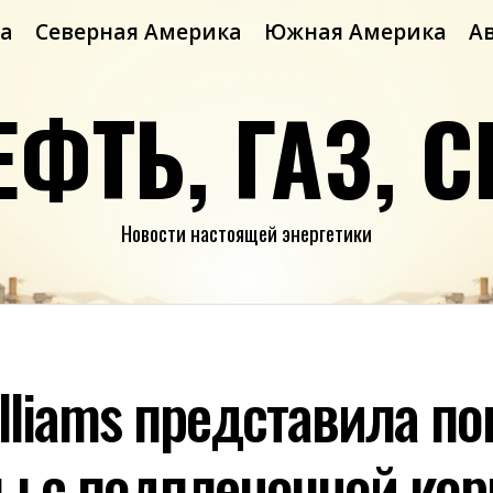
а
Северная Америка
Южная Америка
А
ЕФТЬ, ГАЗ, С
Новости настоящей энергетики
lliams представила п
ы с подпленочной кор