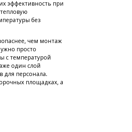
щих эффективность при
 тепловую
мпературы без
зопаснее, чем монтаж
нужно просто
ы с температурой
аже один слой
в для персонала.
орочных площадках, а