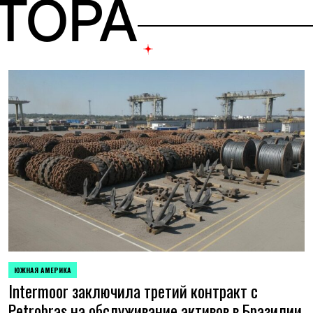
ВТОРА
ЮЖНАЯ АМЕРИКА
ОПУБЛИКОВАНО
Intermoor заключила третий контракт с
В
Petrobras на обслуживание активов в Бразилии