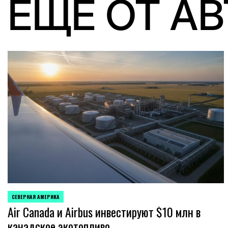
ЕЩЕ ОТ А
СЕВЕРНАЯ АМЕРИКА
ОПУБЛИКОВАНО
Air Canada и Airbus инвестируют $10 млн в
В
канадское экотопливо