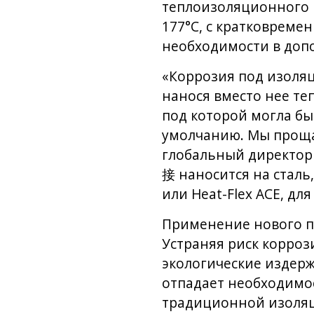
теплоизоляционного 
177°C, с кратковреме
необходимости в доп
«Коррозия под изоляц
нанося вместо нее т
под которой могла бы
умолчанию. Мы прощае
глобальный директор п
接 наносится на сталь
или Heat-Flex ACE, дл
Применение нового п
Устраняя риск корроз
экологические издерж
отпадает необходимос
традиционной изоляц