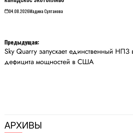
04.08.2026
Мадина Султанова
on
Навигация
Предыдущая:
Sky Quarry запускает единственный НПЗ 
по
дефицита мощностей в США
записям
АРХИВЫ