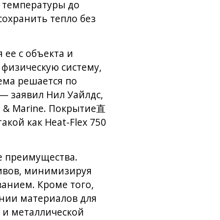
 температуры до
сохранить тепло без
 ее с объекта и
физическую систему,
ема решается по
— заявил Нил Уайлдс,
e & Marine. Покрытие直
кой как Heat-Flex 750
е преимущества.
тивов, минимизируя
ванием. Кроме того,
ении материалов для
 и металлической