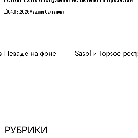
04.08.2026
Мадина Султанова
on
в Неваде на фоне
Sasol и Topsoe рес
РУБРИКИ