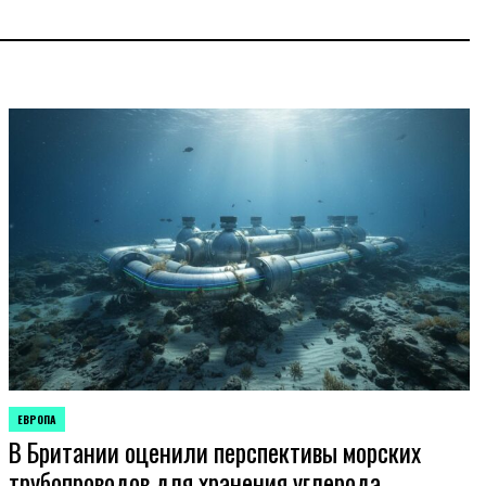
ЕВРОПА
ОПУБЛИКОВАНО
В Британии оценили перспективы морских
В
трубопроводов для хранения углерода