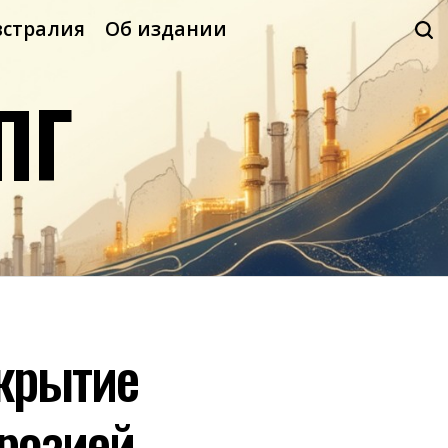
встралия
Об издании
ПГ
окрытие
розией