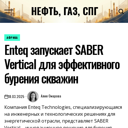
Перейти
НЕФТЬ, ГАЗ, СПГ
к
содержимому
АФРИКА
ОПУБЛИКОВАНО
Enteq запускает SABER
В
Vertical для эффективного
бурения скважин
Алия Омарова
18.03.2025
on
Компания Enteq Technologies, специализирующаяся
на инженерных и технологических решениях для
энергетической отрасли, представляет SABER
Vertical – инновационное решение для бурения,