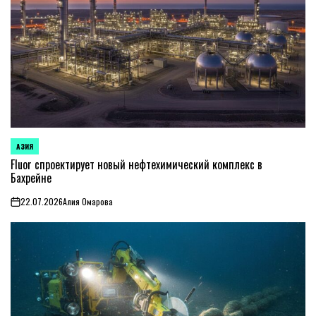
АЗИЯ
ОПУБЛИКОВАНО
В
Fluor спроектирует новый нефтехимический комплекс в
Бахрейне
22.07.2026
Алия Омарова
on