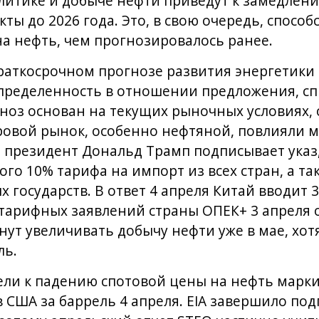
литике и добыче нефти приведут к замедлен
ты до 2026 года. Это, в свою очередь, спосо
а нефть, чем прогнозировалось ранее.
раткосрочном прогнозе развития энергетики (
пределенность в отношении предложения, спр
ноз основан на текущих рыночных условиях, 
ровой рынок, особенно нефтяной, повлияли 
ля президент Дональд Трамп подписывает ука
о 10% тарифа на импорт из всех стран, а так
х государств. В ответ 4 апреля Китай вводит
 тарифных заявлений страны ОПЕК+ 3 апреля 
нут увеличивать добычу нефти уже в мае, хот
ль.
ли к падению спотовой цены на нефть марки 
 США за баррель 4 апреля. EIA завершило под