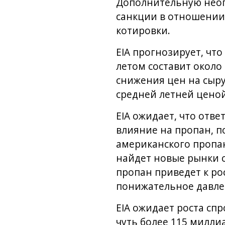
Дополнительную неоп
санкции в отношении 
котировки.
EIA прогнозирует, чт
летом составит около
снижения цен на сыру
средней летней ценой
EIA ожидает, что отв
влияние на пропан, 
американского пропан
найдет новые рынки с
пропан приведет к ро
понижательное давлен
EIA ожидает роста спр
чуть более 115 миллиа