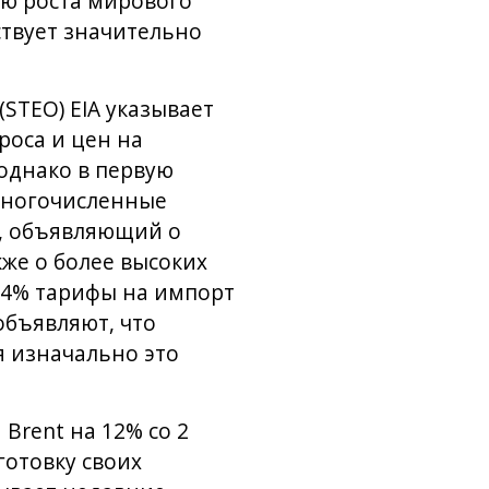
ию роста мирового
бствует значительно
STEO) EIA указывает
оса и цен на
однако в первую
многочисленные
з, объявляющий о
же о более высоких
 34% тарифы на импорт
объявляют, что
я изначально это
Brent на 12% со 2
готовку своих