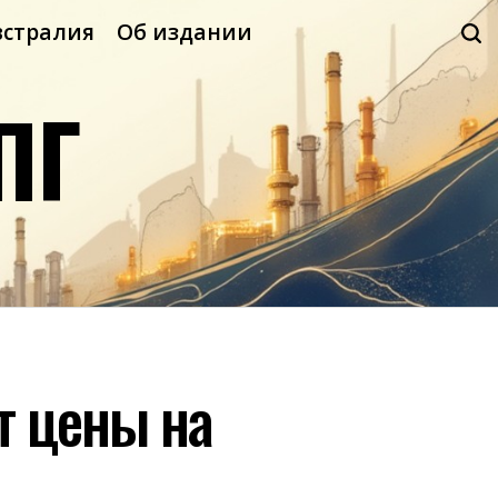
встралия
Об издании
ПГ
т цены на