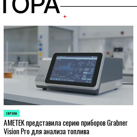
ВТОРА
ЕВРОПА
ОПУБЛИКОВАНО
AMETEK представила серию приборов Grabner
В
Vision Pro для анализа топлива