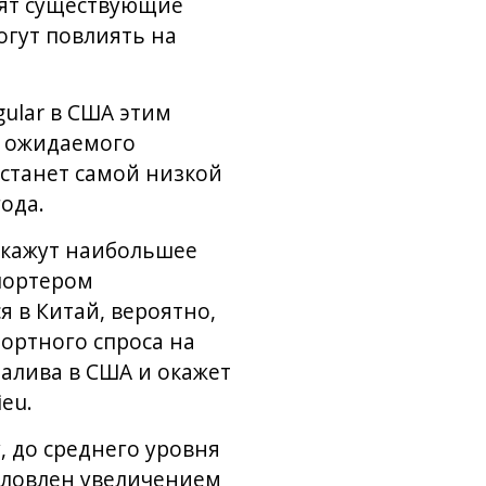
сят существующие
огут повлиять на
gular в США этим
а ожидаемого
 станет самой низкой
ода.
окажут наибольшее
портером
 в Китай, вероятно,
портного спроса на
залива в США и окажет
eu.
, до среднего уровня
условлен увеличением