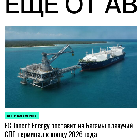
ЕЩЕ ОТ А
СЕВЕРНАЯ АМЕРИКА
ОПУБЛИКОВАНО
ECOnnect Energy поставит на Багамы плавучий
В
СПГ-терминал к концу 2026 года