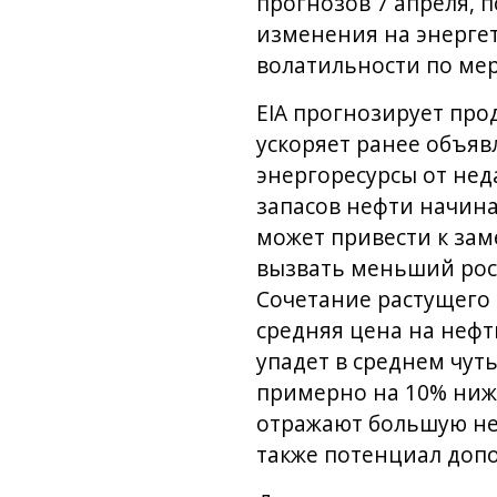
прогнозов 7 апреля, 
изменения на энергет
волатильности по мер
EIA прогнозирует про
ускоряет ранее объя
энергоресурсы от нед
запасов нефти начина
может привести к зам
вызвать меньший рост
Сочетание растущего 
средняя цена на нефть
упадет в среднем чуть
примерно на 10% ниже
отражают большую нео
также потенциал доп