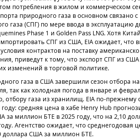
стом потребления в жилом и коммерческом се
спорта природного газа в основном связано с
о газа (СПГ) по мере ввода в эксплуатацию д
uemines Phase 1 и Golden Pass LNG. Хотя Кита
импортировать СПГ из США, EIA ожидает, что
е условия контрактов на поставку американск
ния, приведут к тому, что экспорт СПГ из США
их изменений в торговой политике.
дного газа в США завершили сезон отбора на
я, так как холодная погода в январе и февра
, отбору газа из хранилищ. EIA по-прежнему 
году: средняя цена в хабе Henry Hub прогноз
А за миллион БТЕ в 2025 году, что на 2,10 д
году. Агентство ожидает, что среднегодовая ц
0 доллара США за миллион БТЕ.