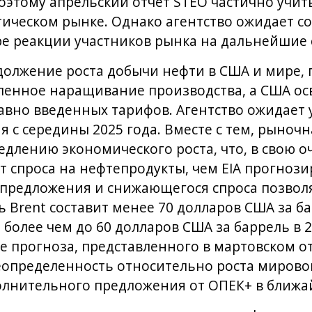
поэтому апрельский отчет STEO частично учи
ическом рынке. Однако агентство ожидает с
е реакции участников рынка на дальнейшие 
должение роста добычи нефти в США и мире, 
вленное наращивание производства, а США о
авно введенных тарифов. Агентство ожидает
я с середины 2025 года. Вместе с тем, рыноч
едлению экономического роста, что, в свою о
 спроса на нефтепродукты, чем EIA прогнози
предложения и снижающегося спроса позволяе
 Brent составит менее 70 долларов США за ба
 более чем до 60 долларов США за баррель в 2
 прогноза, представленного в мартовском от
пределенность относительно роста мирового
олнительного предложения от ОПЕК+ в ближа