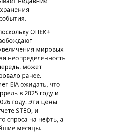
тывает недавние
охранения
события.
поскольку ОПЕК+
свобождают
 увеличения мировых
ная неопределенность
чередь, может
ровало ранее.
т EIA ожидать, что
ррель в 2025 году и
026 году. Эти цены
чете STEO, и
 спроса на нефть, а
йшие месяцы.