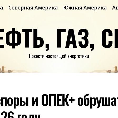
а
Северная Америка
Южная Америка
А
ЕФТЬ, ГАЗ, С
Новости настоящей энергетики
споры и ОПЕК+ обруша
26 году