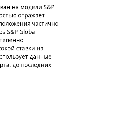
ван на модели S&P
ностью отражает
дположения частично
з S&P Global
степенно
сокой ставки на
использует данные
рта, до последних