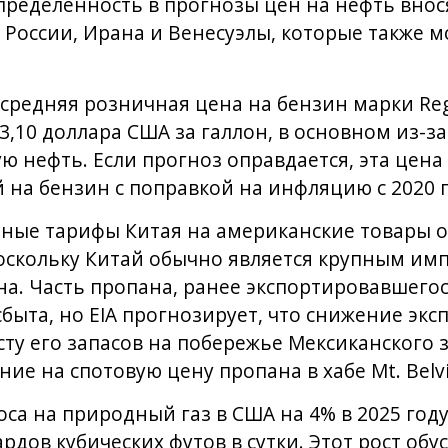
ределенность в прогнозы цен на нефть вно
России, Ирана и Венесуэлы, которые также м
о средняя розничная цена на бензин марки Re
 3,10 доллара США за галлон, в основном из-з
ю нефть. Если прогноз оправдается, эта цена
 на бензин с поправкой на инфляцию с 2020 г
етные тарифы Китая на американские товары 
поскольку Китай обычно является крупным им
а. Часть пропана, ранее экспортировавшегося
быта, но EIA прогнозирует, что снижение экс
сту его запасов на побережье Мексиканского 
ие на спотовую цену пропана в хабе Mt. Belvi
оса на природный газ в США на 4% в 2025 году
рдов кубических футов в сутки. Этот рост об