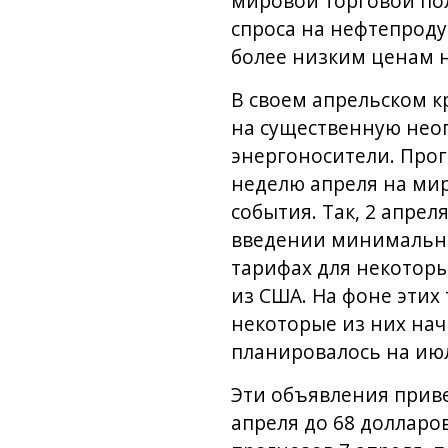
мировой торговой по
спроса на нефтепродук
более низким ценам н
В своем апрельском к
на существенную нео
энергоносители. Прог
неделю апреля на ми
события. Так, 2 апре
введении минимальног
тарифах для некоторы
из США. На фоне этих
некоторые из них нач
планировалось на ию
Эти объявления приве
апреля до 68 долларов