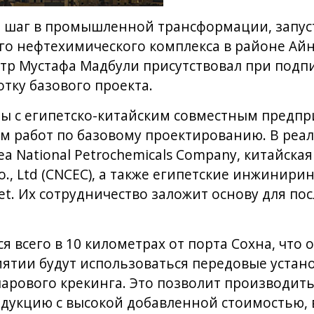
й шаг в промышленной трансформации, запус
го нефтехимического комплекса в районе Айн
тр Мустафа Мадбули присутствовал при подп
отку базового проекта.
ы с египетско-китайским совместным предпр
м работ по базовому проектированию. В реа
ea National Petrochemicals Company, китайская 
Co., Ltd (CNCEC), а также египетские инжинир
jet. Их сотрудничество заложит основу для п
я всего в 10 километрах от порта Сохна, что
иятии будут использоваться передовые устан
арового крекинга. Это позволит производит
укцию с высокой добавленной стоимостью, в