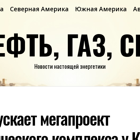
а
Северная Америка
Южная Америка
А
ЕФТЬ, ГАЗ, С
Новости настоящей энергетики
ускает мегапроект
ческого комплекса у К