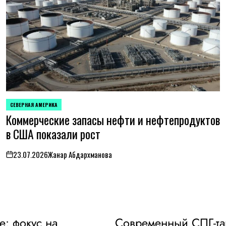
СЕВЕРНАЯ АМЕРИКА
ОПУБЛИКОВАНО
Коммерческие запасы нефти и нефтепродуктов
В
в США показали рост
23.07.2026
Жанар Абдархманова
on
е: фокус на
Современный СПГ-тан