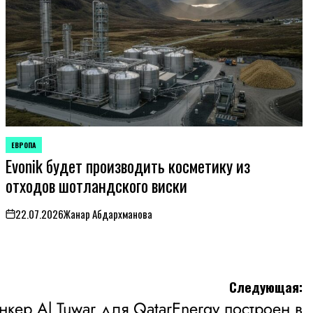
ЕВРОПА
ОПУБЛИКОВАНО
Evonik будет производить косметику из
В
отходов шотландского виски
22.07.2026
Жанар Абдархманова
on
Следующая:
кер Al Tuwar для QatarEnergy построен в