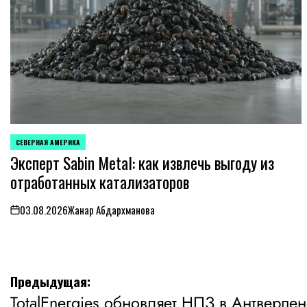
СЕВЕРНАЯ АМЕРИКА
ОПУБЛИКОВАНО
Эксперт Sabin Metal: как извлечь выгоду из
В
отработанных катализаторов
03.08.2026
Жанар Абдархманова
on
Навигация
Предыдущая:
TotalEnergies обновляет НПЗ в Антверпен