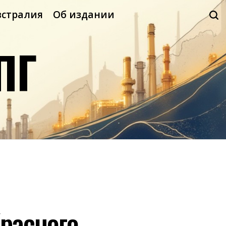
встралия
Об издании
ПГ
расного