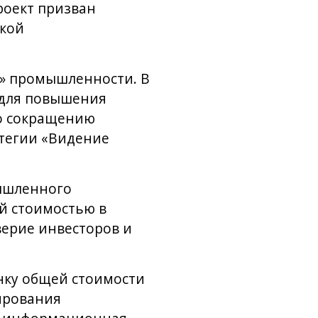
роект призван
ской
й» промышленности. В
 для повышения
по сокращению
атегии «Видение
ышленного
й стоимостью в
верие инвесторов и
нку общей стоимости
ирования