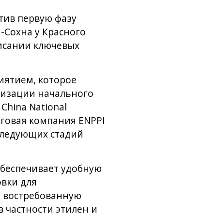
тив первую фазу
-Сохна у Красного
исании ключевых
иятием, которое
лизации начального
China National
инговая компания ENPPI
оследующих стадий
 обеспечивает удобную
овки для
ь востребованную
 частности этилен и