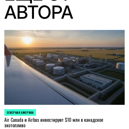
АВТОРА
СЕВЕРНАЯ АМЕРИКА
ОПУБЛИКОВАНО
В
Air Canada и Airbus инвестируют $10 млн в канадское
экотопливо