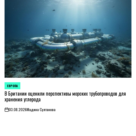
ЕВРОПА
ОПУБЛИКОВАНО
В
В Британии оценили перспективы морских трубопроводов для
хранения углерода
03.08.2026
Мадина Султанова
on