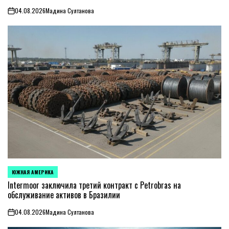
04.08.2026
Мадина Султанова
on
ЮЖНАЯ АМЕРИКА
ОПУБЛИКОВАНО
В
Intermoor заключила третий контракт с Petrobras на
обслуживание активов в Бразилии
04.08.2026
Мадина Султанова
on