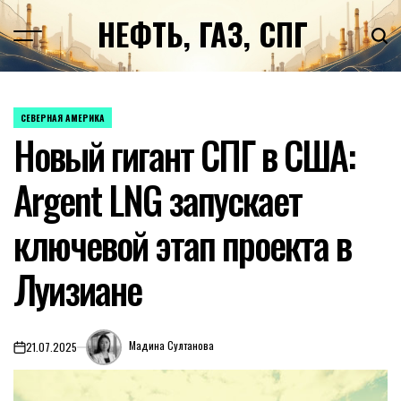
Перейти
НЕФТЬ, ГАЗ, СПГ
к
содержимому
СЕВЕРНАЯ АМЕРИКА
ОПУБЛИКОВАНО
Новый гигант СПГ в США:
В
Argent LNG запускает
ключевой этап проекта в
Луизиане
Мадина Султанова
21.07.2025
on