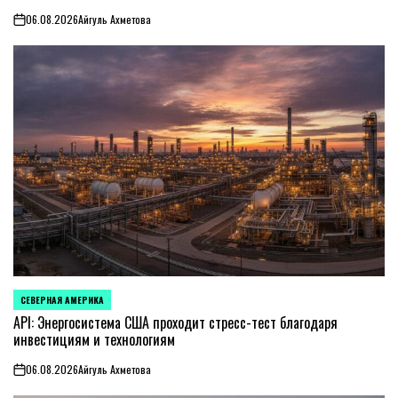
06.08.2026
Айгуль Ахметова
on
СЕВЕРНАЯ АМЕРИКА
ОПУБЛИКОВАНО
В
API: Энергосистема США проходит стресс-тест благодаря
инвестициям и технологиям
06.08.2026
Айгуль Ахметова
on