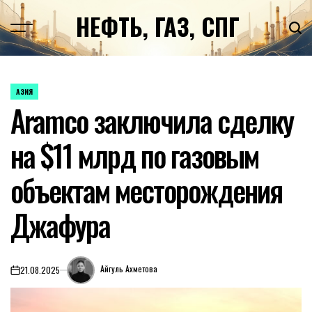
Перейти
НЕФТЬ, ГАЗ, СПГ
к
содержимому
АЗИЯ
ОПУБЛИКОВАНО
Aramco заключила сделку
В
на $11 млрд по газовым
объектам месторождения
Джафура
Айгуль Ахметова
21.08.2025
on