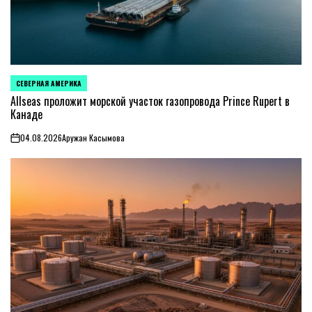
СЕВЕРНАЯ АМЕРИКА
ОПУБЛИКОВАНО
В
Allseas проложит морской участок газопровода Prince Rupert в
Канаде
04.08.2026
Аружан Касымова
on