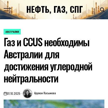
Перейти
НЕФТЬ, ГАЗ, СПГ
к
содержимому
АВСТРАЛИЯ
ОПУБЛИКОВАНО
Газ и CCUS необходимы
В
Австралии для
достижения углеродной
нейтральности
Аружан Касымова
01.10.2025
on