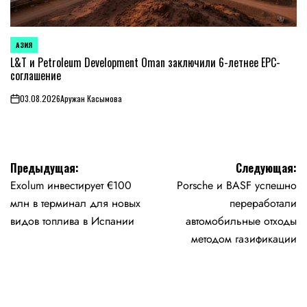
АЗИЯ
ОПУБЛИКОВАНО
В
L&T и Petroleum Development Oman заключили 6-летнее EPC-
соглашение
03.08.2026
Аружан Касымова
on
Навигация
Предыдущая:
Следующая:
Exolum инвестирует €100
Porsche и BASF успешно
по
млн в терминал для новых
переработали
записям
видов топлива в Испании
автомобильные отходы
методом газификации