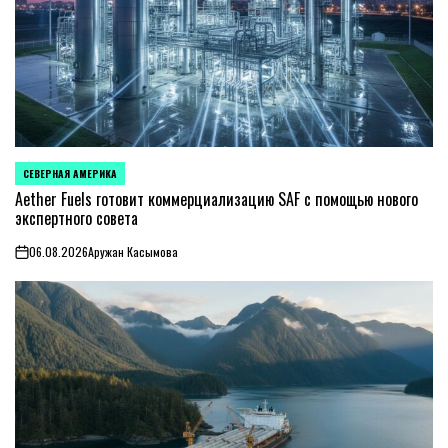
СЕВЕРНАЯ АМЕРИКА
ОПУБЛИКОВАНО
В
Aether Fuels готовит коммерциализацию SAF с помощью нового
экспертного совета
06.08.2026
Аружан Касымова
on