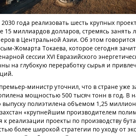
 2030 года реализовать шесть крупных проек
е 15 миллиардов долларов, стремясь занять
еров в Центральной Азии. Об этом говоритс
сым-Жомарта Токаева, которое сегодня зачи
енарной сессии XVI Евразийского энергетичес
аны на глубокую переработку сырья и привл
ций.
премьер-министр уточнил, что в стране уже 
пилена мощностью 500 тысяч тонн в год. В 
о выпуску полиэтилена объемом 1,25 миллиона
Казахстан «крупнейшим производителем поли
ся к реализации проекты по производству бут
стью более широкой стратегии по уходу от эк