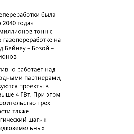
тепереработки была
 2040 года»
 миллионов тонн с
 газопереработке на
д Бейнеу – Бозой –
ионов.
тивно работает над
родными партнерами,
изуются проекты в
ыше 4 ГВт. При этом
роительство трех
асти также
гический шаг» к
редкоземельных