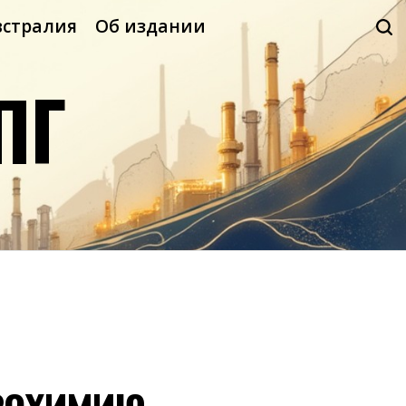
встралия
Об издании
ПГ
азохимию