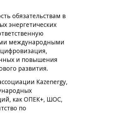
сть обязательствам в
ых энергетических
ответственную
гими международными
 цифровизация,
анных и повышения
ового развития.
ассоциации Kazenergy,
дународных
ий, как ОПЕК+, ШОС,
тство по