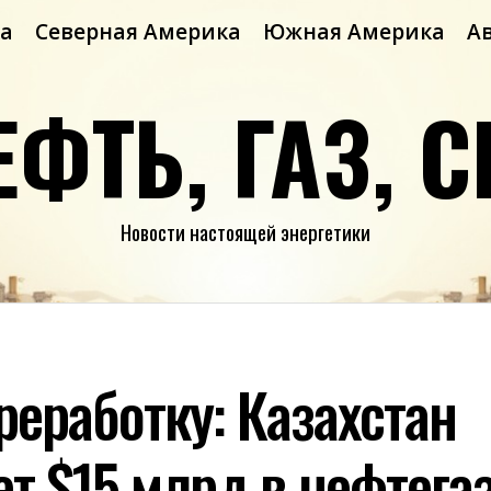
а
Северная Америка
Южная Америка
А
ЕФТЬ, ГАЗ, С
Новости настоящей энергетики
реработку: Казахстан
ет $15 млрд в нефтег