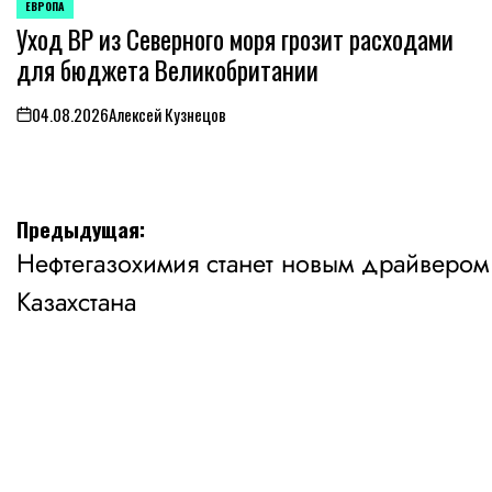
ЕВРОПА
ОПУБЛИКОВАНО
Уход BP из Северного моря грозит расходами
В
для бюджета Великобритании
04.08.2026
Алексей Кузнецов
on
Навигация
Предыдущая:
Нефтегазохимия станет новым драйвером
по
Казахстана
записям