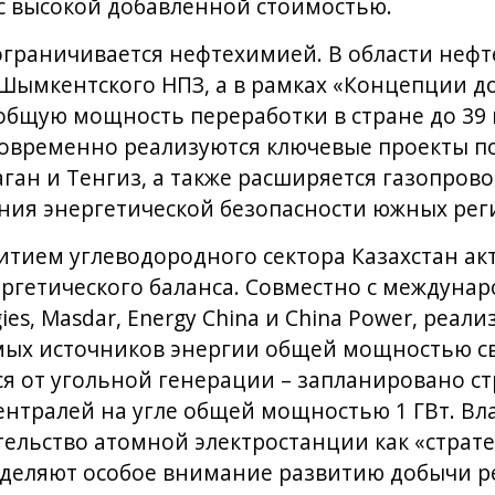
с высокой добавленной стоимостью.
ограничивается нефтехимией. В области неф
ымкентского НПЗ, а в рамках «Концепции до
общую мощность переработки в стране до 39
овременно реализуются ключевые проекты по
ан и Тенгиз, а также расширяется газопрово
ния энергетической безопасности южных рег
тием углеводородного сектора Казахстан ак
ргетического баланса. Совместно с междуна
ies, Masdar, Energy China и China Power, реал
мых источников энергии общей мощностью св
ся от угольной генерации – запланировано ст
нтралей на угле общей мощностью 1 ГВт. Вл
ельство атомной электростанции как «страте
 уделяют особое внимание развитию добычи 