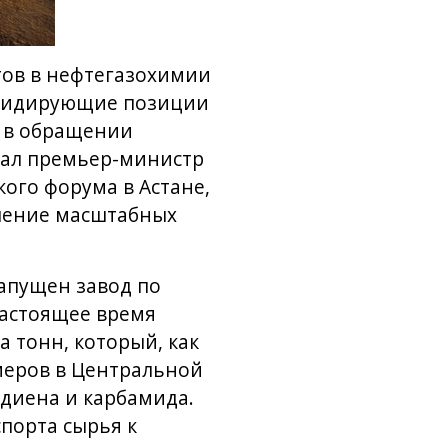
тов в нефтегазохимии
 лидирующие позиции
я в обращении
тал премьер-министр
кого форума в Астане,
ечение масштабных
запущен завод по
настоящее время
 тонн, который, как
меров в Центральной
адиена и карбамида.
спорта сырья к