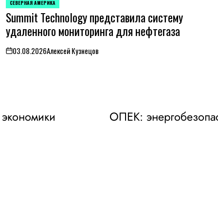
СЕВЕРНАЯ АМЕРИКА
ОПУБЛИКОВАНО
Summit Technology представила систему
В
удаленного мониторинга для нефтегаза
03.08.2026
Алексей Кузнецов
on
 экономики
ОПЕК: энергобезопас