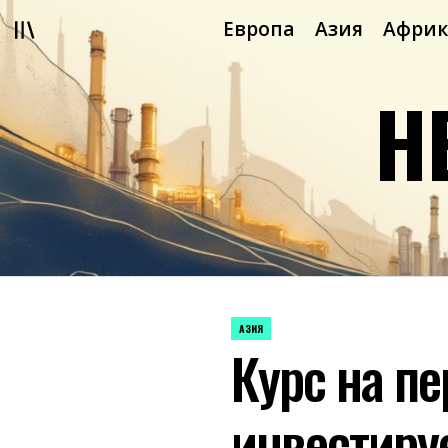
Перейти
Европа
Азия
Африк
к
содержимому
Н
АЗИЯ
ОПУБЛИКОВАНО
Курс на пе
В
инвестиру