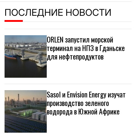
ПОСЛЕДНИЕ НОВОСТИ
ORLEN запустил морской
терминал на НПЗ в Гданьске
для нефтепродуктов
Sasol и Envision Energy изучат
производство зеленого
водорода в Южной Африке