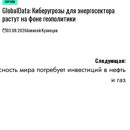
ЕВРОПА
ОПУБЛИКОВАНО
GlobalData: Киберугрозы для энергосектора
В
растут на фоне геополитики
03.08.2026
Алексей Кузнецов
on
Следующая:
ность мира потребует инвестиций в нефть
и газ