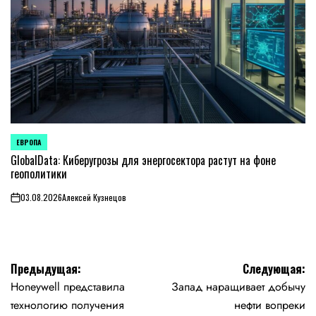
ЕВРОПА
ОПУБЛИКОВАНО
В
GlobalData: Киберугрозы для энергосектора растут на фоне
геополитики
03.08.2026
Алексей Кузнецов
on
Навигация
Предыдущая:
Следующая:
Honeywell представила
Запад наращивает добычу
по
технологию получения
нефти вопреки