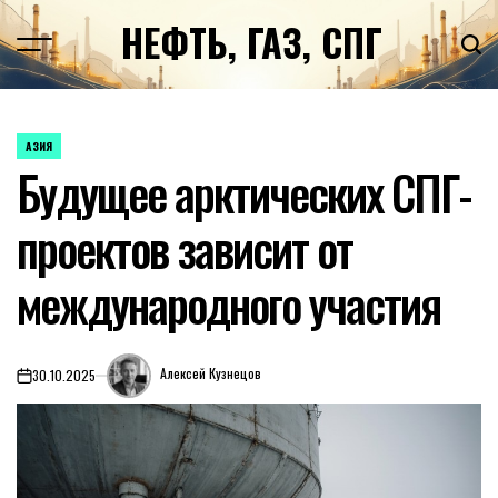
Перейти
НЕФТЬ, ГАЗ, СПГ
к
содержимому
АЗИЯ
ОПУБЛИКОВАНО
Будущее арктических СПГ-
В
проектов зависит от
международного участия
Алексей Кузнецов
30.10.2025
on