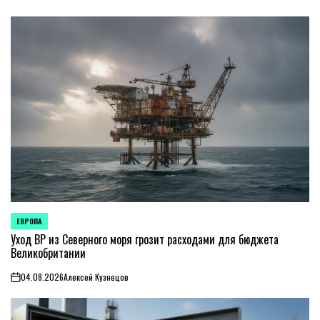
ЕВРОПА
ОПУБЛИКОВАНО
В
Уход BP из Северного моря грозит расходами для бюджета
Великобритании
04.08.2026
Алексей Кузнецов
on