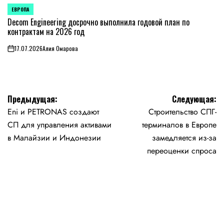
ЕВРОПА
ОПУБЛИКОВАНО
В
Decom Engineering досрочно выполнила годовой план по
контрактам на 2026 год
17.07.2026
Алия Омарова
on
Навигация
Предыдущая:
Следующая:
Eni и PETRONAS создают
Строительство СПГ-
по
СП для управления активами
терминалов в Европе
записям
в Малайзии и Индонезии
замедляется из-зa
переоценки спроса