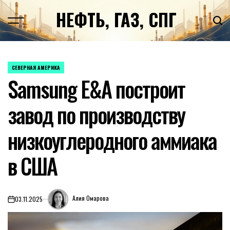
Перейти
НЕФТЬ, ГАЗ, СПГ
к
содержимому
СЕВЕРНАЯ АМЕРИКА
ОПУБЛИКОВАНО
Samsung E&A построит
В
завод по производству
низкоуглеродного аммиака
в США
Алия Омарова
03.11.2025
on