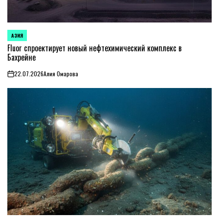
АЗИЯ
ОПУБЛИКОВАНО
В
Fluor спроектирует новый нефтехимический комплекс в
Бахрейне
22.07.2026
Алия Омарова
on