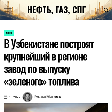
Перейти
НЕФТЬ, ГАЗ, СПГ
к
содержимому
АЗИЯ
ОПУБЛИКОВАНО
В Узбекистане построят
В
крупнейший в регионе
завод по выпуску
«зеленого» топлива
Гульнара Ибрагимова
17.11.2025
on