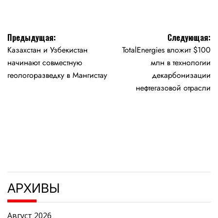
Навигация
Предыдущая:
Следующая:
Казахстан и Узбекистан
TotalEnergies вложит $100
по
начинают совместную
млн в технологии
записям
геологоразведку в Мангистау
декарбонизации
нефтегазовой отрасли
АРХИВЫ
Август 2026