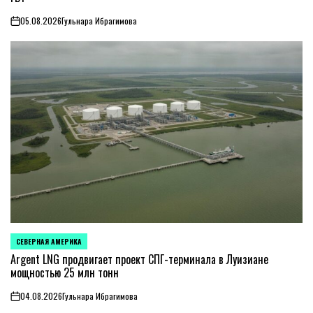
05.08.2026
Гульнара Ибрагимова
on
СЕВЕРНАЯ АМЕРИКА
ОПУБЛИКОВАНО
В
Argent LNG продвигает проект СПГ-терминала в Луизиане
мощностью 25 млн тонн
04.08.2026
Гульнара Ибрагимова
on