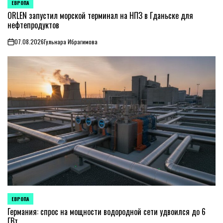
ЕВРОПА
ОПУБЛИКОВАНО
В
ORLEN запустил морской терминал на НПЗ в Гданьске для
нефтепродуктов
07.08.2026
Гульнара Ибрагимова
on
ЕВРОПА
ОПУБЛИКОВАНО
В
Германия: спрос на мощности водородной сети удвоился до 6
ГВт