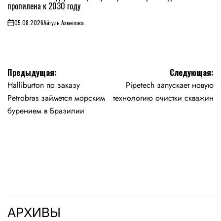
пропилена к 2030 году
05.08.2026
Айгуль Ахметова
on
Навигация
Предыдущая:
Следующая:
Halliburton по заказу
Pipetech запускает новую
по
Petrobras займется морским
технологию очистки скважин
записям
бурением в Бразилии
АРХИВЫ