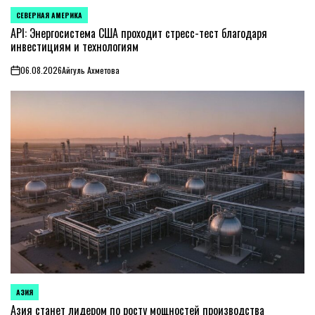
СЕВЕРНАЯ АМЕРИКА
ОПУБЛИКОВАНО
В
API: Энергосистема США проходит стресс-тест благодаря
инвестициям и технологиям
06.08.2026
Айгуль Ахметова
on
АЗИЯ
ОПУБЛИКОВАНО
В
Азия станет лидером по росту мощностей производства