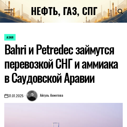
Перейти
НЕФТЬ, ГАЗ, СПГ
к
содержимому
АЗИЯ
ОПУБЛИКОВАНО
Bahri и Petredec займутся
В
перевозкой СНГ и аммиака
в Саудовской Аравии
Айгуль Ахметова
31.01.2025
on