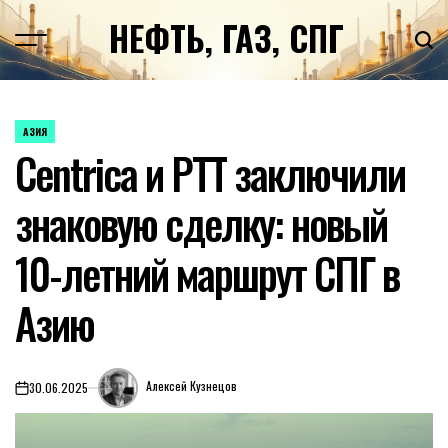
Перейти
НЕФТЬ, ГАЗ, СПГ
к
содержимому
АЗИЯ
ОПУБЛИКОВАНО
Centrica и PTT заключили
В
знаковую сделку: новый
10-летний маршрут СПГ в
Азию
Алексей Кузнецов
30.06.2025
on