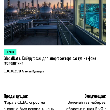
ЕВРОПА
ОПУБЛИКОВАНО
В
GlobalData: Киберугрозы для энергосектора растут на фоне
геополитики
03.08.2026
Алексей Кузнецов
on
Навигация
Предыдущая:
Следующая:
Жара в США: спрос на
Зеленый газ набирает
по
энергию бьет рекорды, цены
обороты: рынок RNG в