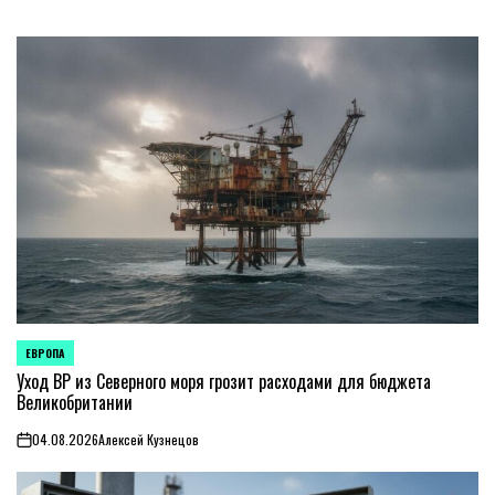
ЕВРОПА
ОПУБЛИКОВАНО
В
Уход BP из Северного моря грозит расходами для бюджета
Великобритании
04.08.2026
Алексей Кузнецов
on