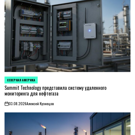
СЕВЕРНАЯ АМЕРИКА
ОПУБЛИКОВАНО
В
Summit Technology представила систему удаленного
мониторинга для нефтегаза
03.08.2026
Алексей Кузнецов
on