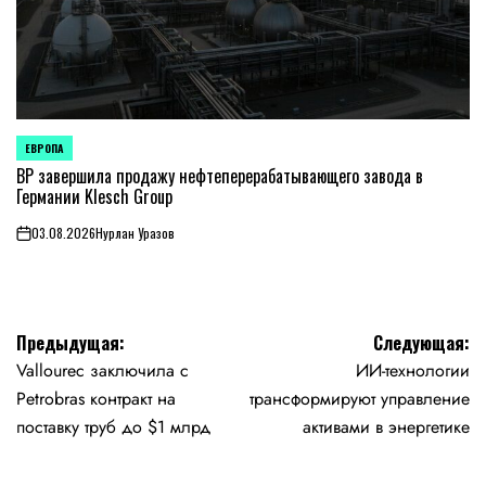
ЕВРОПА
ОПУБЛИКОВАНО
В
BP завершила продажу нефтеперерабатывающего завода в
Германии Klesch Group
03.08.2026
Нурлан Уразов
on
Навигация
Предыдущая:
Следующая:
Vallourec заключила с
ИИ-технологии
по
Petrobras контракт на
трансформируют управление
записям
поставку труб до $1 млрд
активами в энергетике