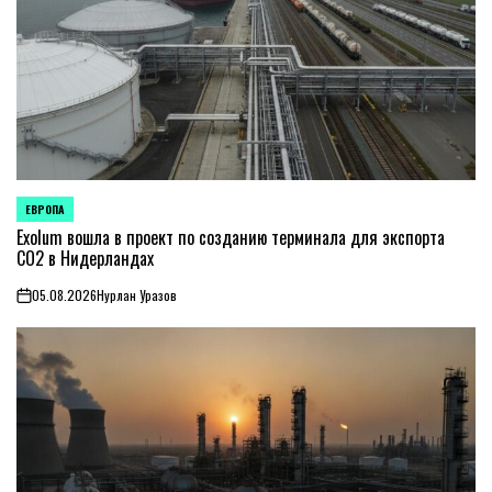
ЕВРОПА
ОПУБЛИКОВАНО
В
Exolum вошла в проект по созданию терминала для экспорта
CO2 в Нидерландах
05.08.2026
Нурлан Уразов
on