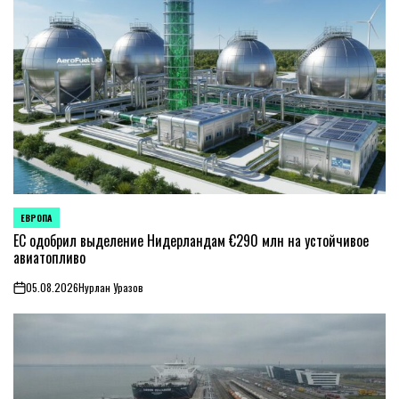
ЕВРОПА
ОПУБЛИКОВАНО
В
ЕС одобрил выделение Нидерландам €290 млн на устойчивое
авиатопливо
05.08.2026
Нурлан Уразов
on