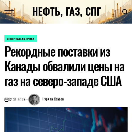
Перейти
НЕФТЬ, ГАЗ, СПГ
к
содержимому
СЕВЕРНАЯ АМЕРИКА
ОПУБЛИКОВАНО
Рекордные поставки из
В
Канады обвалили цены на
газ на северо-западе США
Нурлан Уразов
12.09.2025
on