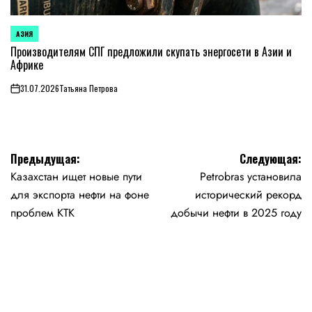
АЗИЯ
ОПУБЛИКОВАНО
В
Производителям СПГ предложили скупать энергосети в Азии и
Африке
31.07.2026
Татьяна Петрова
on
Навигация
Предыдущая:
Следующая:
Казахстан ищет новые пути
Petrobras установила
по
для экспорта нефти на фоне
исторический рекорд
записям
проблем КТК
добычи нефти в 2025 году