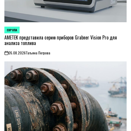
ЕВРОПА
ОПУБЛИКОВАНО
В
AMETEK представила серию приборов Grabner Vision Pro для
анализа топлива
05.08.2026
Татьяна Петрова
on