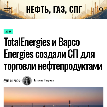
Перейти
НЕФТЬ, ГАЗ, СПГ
к
содержимому
АЗИЯ
ОПУБЛИКОВАНО
TotalEnergies и Bapco
В
Energies создали СП для
торговли нефтепродуктами
Татьяна Петрова
16.01.2026
on