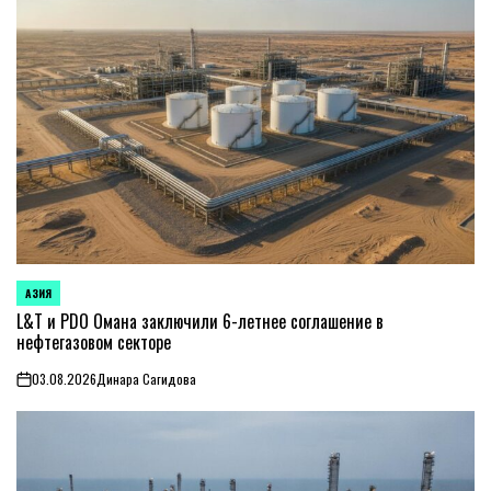
АЗИЯ
ОПУБЛИКОВАНО
В
L&T и PDO Омана заключили 6-летнее соглашение в
нефтегазовом секторе
03.08.2026
Динара Сагидова
on