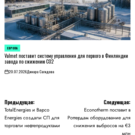
ЕВРОПА
ОПУБЛИКОВАНО
В
Valmet поставит систему управления для первого в Финляндии
завода по сжижению CO2
20.07.2026
Динара Сагидова
on
Навигация
Предыдущая:
Следующая:
TotalEnergies и Bapco
Econotherm поставит в
по
Energies создали СП для
Роттердам оборудование для
записям
торговли нефтепродуктами
снижения выбросов на €3
млн