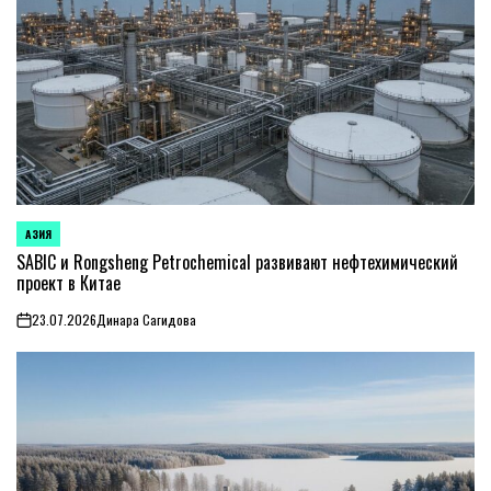
АЗИЯ
ОПУБЛИКОВАНО
В
SABIC и Rongsheng Petrochemical развивают нефтехимический
проект в Китае
23.07.2026
Динара Сагидова
on