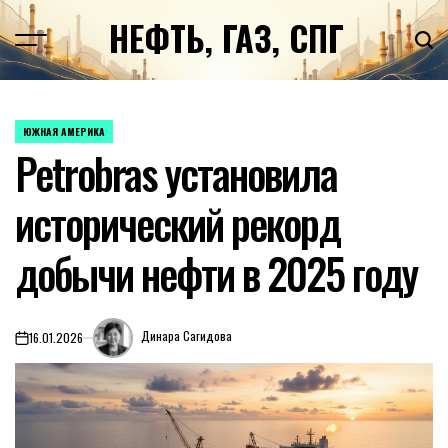
Перейти
НЕФТЬ, ГАЗ, СПГ
к
содержимому
ЮЖНАЯ АМЕРИКА
ОПУБЛИКОВАНО
Petrobras установила
В
исторический рекорд
добычи нефти в 2025 году
Динара Сагидова
16.01.2026
on