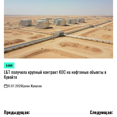
АЗИЯ
ОПУБЛИКОВАНО
В
L&T получила крупный контракт KOC на нефтяные объекты в
Кувейте
31.07.2026
Ерлан Жунусов
on
Навигация
Предыдущая:
Следующая: