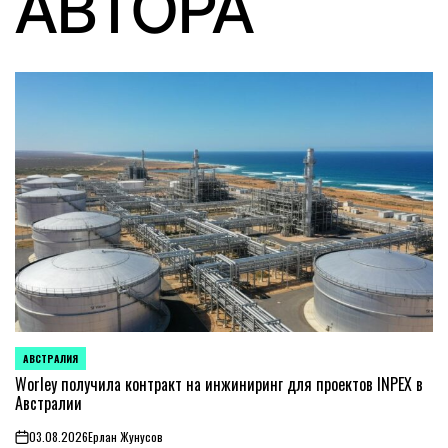
АВТОРА
АВСТРАЛИЯ
ОПУБЛИКОВАНО
В
Worley получила контракт на инжиниринг для проектов INPEX в
Австралии
03.08.2026
Ерлан Жунусов
on