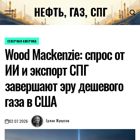
Перейти
НЕФТЬ, ГАЗ, СПГ
к
содержимому
СЕВЕРНАЯ АМЕРИКА
ОПУБЛИКОВАНО
Wood Mackenzie: спрос от
В
ИИ и экспорт СПГ
завершают эру дешевого
газа в США
Ерлан Жунусов
02.07.2026
on